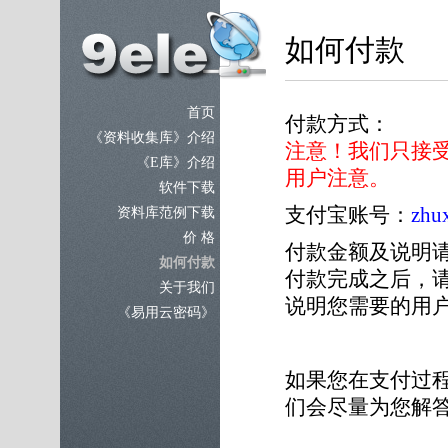
如何付款
首页
付款方式：
《资料收集库》介绍
注意！我们只接
《E库》介绍
用户注意。
软件下载
支付宝账号：
zhu
资料库范例下载
价 格
付款金额及说明
如何付款
付款完成之后，请尽
关于我们
说明您需要的用
《易用云密码》
如果您在支付过
们会尽量为您解