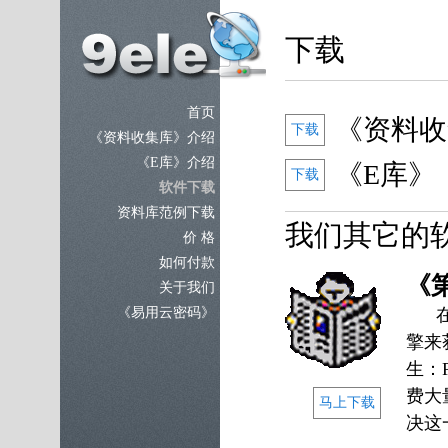
下载
首页
《资料收
下载
《资料收集库》介绍
《E库》介绍
《E库》
下载
软件下载
资料库范例下载
我们其它的
价 格
如何付款
《第
关于我们
《易用云密码》
在信
擎来
生：
费大
马上下载
决这